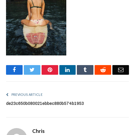
Facebook
Twitter
Pinterest
LinkedIn
Tumblr
Reddit
Emai
PREVIOUS ARTICLE
de23c650b080021ebbec880b574b1953
Chris