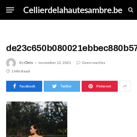
Cellierdelahautesambre.be
de23c650b080021ebbec880b5
By
Chris
november 12, 2021
Geen reacties
1 Min Read
Facebook
Twitter
Pinterest