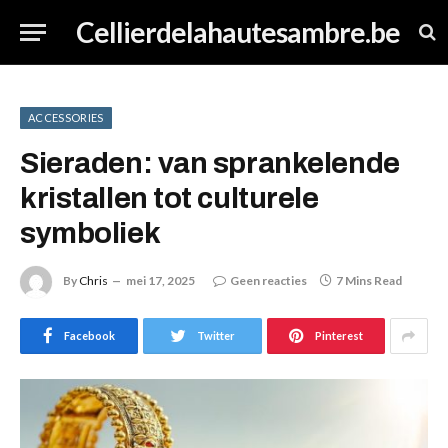
Cellierdelahautesambre.be
ACCESSORIES
Sieraden: van sprankelende
kristallen tot culturele
symboliek
By
Chris
mei 17, 2025
Geen reacties
7 Mins Read
Facebook
Twitter
Pinterest