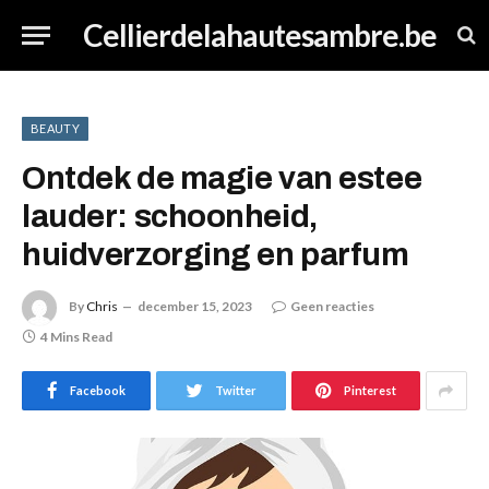
Cellierdelahautesambre.be
BEAUTY
Ontdek de magie van estee
lauder: schoonheid,
huidverzorging en parfum
By
Chris
december 15, 2023
Geen reacties
4 Mins Read
Facebook
Twitter
Pinterest