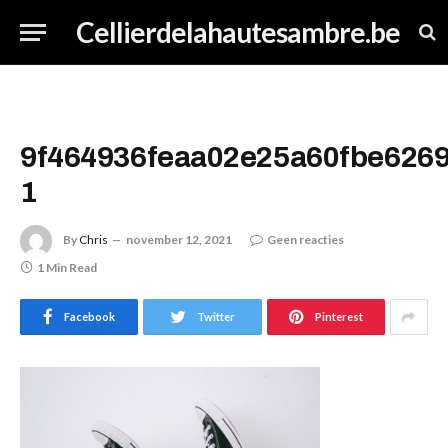
Cellierdelahautesambre.be
9f464936feaa02e25a60fbe6269
1
By
Chris
november 12, 2021
Geen reacties
1 Min Read
Facebook
Twitter
Pinterest