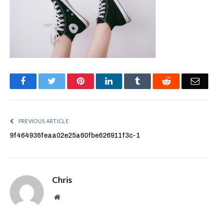
Facebook
Twitter
Pinterest
LinkedIn
Tumblr
Reddit
Emai
PREVIOUS ARTICLE
9f464936feaa02e25a60fbe626911f3c-1
Chris
Website