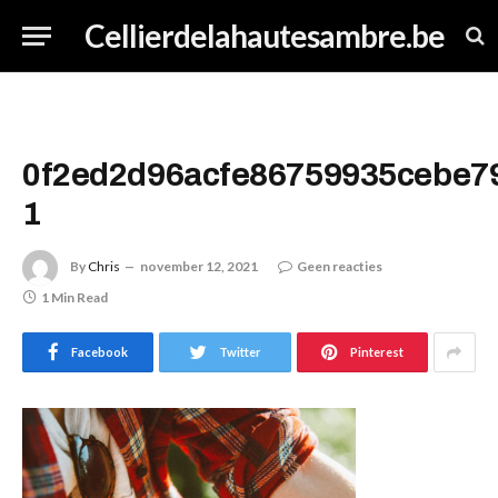
Cellierdelahautesambre.be
0f2ed2d96acfe86759935cebe7
1
By
Chris
november 12, 2021
Geen reacties
1 Min Read
Facebook
Twitter
Pinterest