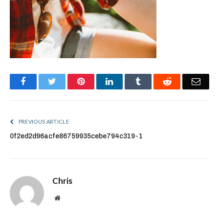
Facebook
Twitter
Pinterest
LinkedIn
Tumblr
Reddit
Emai
PREVIOUS ARTICLE
0f2ed2d96acfe86759935cebe794c319-1
Chris
Website